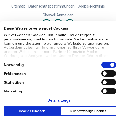
Sitemap
Datenschutzbestimmungen
Cookie-Richtlinie
Showell Anmelden
Diese Webseite verwendet Cookies
Wir verwenden Cookies, um Inhalte und Anzeigen zu
© 2026 Laborie. Alle Rechte vorbehalten
personalisieren, Funktionen für soziale Medien anbieten zu
können und die Zugriffe auf unsere Website zu analysieren.
Außerdem geben wir Informationen zu Ihrer Verwendung
unserer Website an unsere Partner für soziale Medien,
Werbung und Analysen weiter. Unsere Partner führen diese
Informationen möglicherweise mit weiteren Daten zusammen,
Einwilligungsauswahl
die Sie ihnen bereitgestellt haben oder die sie im Rahmen Ihrer
Notwendig
Nutzung der Dienste gesammelt haben.
Präferenzen
Statistiken
Marketing
Details zeigen
Cookies zulassen
Nur notwendige Cookies