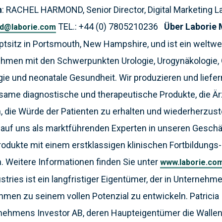
n
: RACHEL HARMOND, Senior Director, Digital Marketing L
TEL.: +44 (0) 7805210236
Über Laborie 
d@laborie.com
ptsitz in Portsmouth, New Hampshire, und ist ein weltwei
hmen mit den Schwerpunkten Urologie, Urogynäkologie, 
ie und neonatale Gesundheit. Wir produzieren und liefern
same diagnostische und therapeutische Produkte, die Ä
 die Würde der Patienten zu erhalten und wiederherzuste
auf uns als marktführenden Experten in unseren Gesch
odukte mit einem erstklassigen klinischen Fortbildungs
 Weitere Informationen finden Sie unter
www.laborie.co
ustries ist ein langfristiger Eigentümer, der in Unternehm
hmen zu seinem vollen Potenzial zu entwickeln. Patricia I
rnehmens Investor AB, deren Haupteigentümer die Wallen