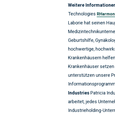
Weitere Informatione
Technologies
RHarmon
Laborie hat seinen Hau
Medizintechnikunterne
Geburtshilfe, Gynäkolog
hochwertige, hochwirk
Krankenhäusern helfen,
Krankenhäuser setzen 
unterstützen unsere Pr
Informationsprogramm.
Industries
Patricia Ind
arbeitet, jedes Unterne
Industrieholding-Unte