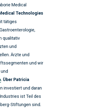
aborie Medical
Medical Technologies
t tätiges
Gastroenterologie,
 qualitativ
rzten und
llen. Ärzte und
äftssegmenten und wir
- und
.
Über Patricia
m
en investiert und daran
ndustries ist Teil des
berg-Stiftungen sind.