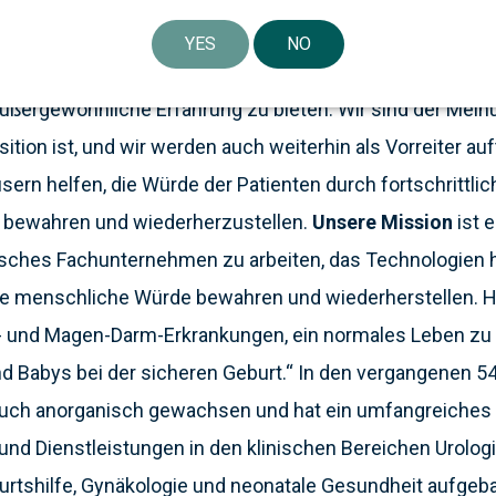
ident und CEO von Laborie. „Wir werden weiterhin die bes
YES
NO
ozesse verbessern, neues Wissen erwerben und kontinui
ußergewöhnliche Erfahrung zu bieten. Wir sind der Mein
tion ist, und wir werden auch weiterhin als Vorreiter auf
ern helfen, die Würde der Patienten durch fortschrittli
 bewahren und wiederherzustellen.
Unsere Mission
ist e
isches Fachunternehmen zu arbeiten, das Technologien h
die menschliche Würde bewahren und wiederherstellen. H
und Magen-Darm-Erkrankungen, ein normales Leben zu 
d Babys bei der sicheren Geburt.“ In den vergangenen 54
auch anorganisch gewachsen und hat ein umfangreiches P
und Dienstleistungen in den klinischen Bereichen Urologi
urtshilfe, Gynäkologie und neonatale Gesundheit aufgeba