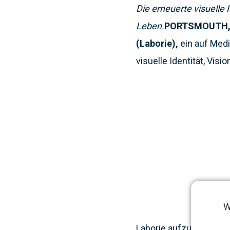
Die erneuerte visuelle
Leben.
PORTSMOUTH, N.
(Laborie),
ein auf Med
visuelle Identität, Vis
W
Laborie aufzutreten, w