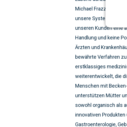
Michael Frazzette, Präs
unsere Systeme und Pr
unseren Kunden eine a
Handlung und keine Posi
Ärzten und Krankenhäus
bewährte Verfahren zu
erstklassiges medizin
weiterentwickelt, die 
Menschen mit Becken- 
unterstützen Mütter un
sowohl organisch als 
innovativen Produkten 
Gastroenterologie, Geb