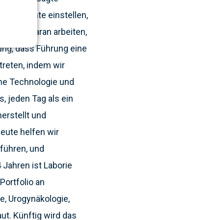
ten Talente einstellen,
erlich daran arbeiten,
ung, dass Führung eine
treten, indem wir
che Technologie und
s, jeden Tag als ein
erstellt und
eute helfen wir
führen, und
 Jahren ist Laborie
ortfolio an
e, Urogynäkologie,
ut. Künftig wird das