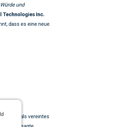
n Würde und
 Technologies Inc.
nnt, dass es eine neue
ld
ist es, so als vereintes
 wollen“, sagte