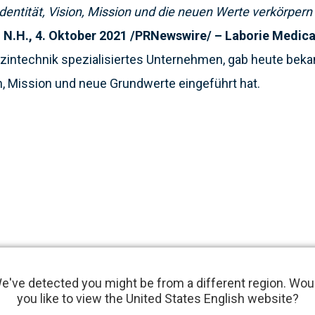
 Identität, Vision, Mission und die neuen Werte verkörper
H., 4. Oktober 2021 /PRNewswire/ – Laborie Medical
izintechnik spezialisiertes Unternehmen, gab heute beka
ion, Mission und neue Grundwerte eingeführt hat.
e've detected you might be from a different region. Wou
„
Unsere Vision
you like to view the United States English website?
ie wir heute unser Geschäft führen und morgen ausbauen