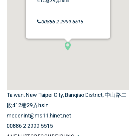
412巷29弄hsin
00886 2 2999 5515
Taiwan, New Taipei City, Banqiao District, 中山路二
段412巷29弄hsin
medenint@ms11.hinet.net
00886 2 2999 5515