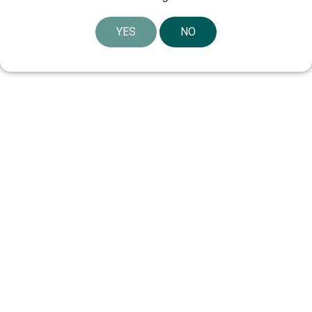
YES
NO