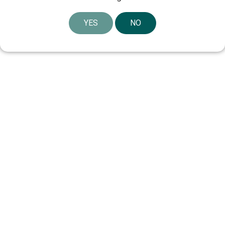
YES
NO